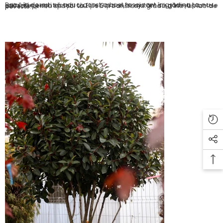
Dacă îți dorești să aduci acest arbust fascinant în grădina ta, nu ezita să ne contactezi. La Elite Garden, te ajutăm să găsești plantele perfecte pentru spațiul tău și să îți transformi grădina într-un loc de poveste! 🌿