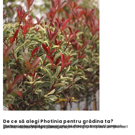
De ce să alegi Photinia pentru grădina ta?
Photinia este ideală pentru oricine își dorește un arbust care să ofere culoare pe tot parcursul anului. Fie că o folosești pentru garduri vii, pentru decorarea unui colț de grădină sau ca element central într-un design peisagistic, Photinia își va pune amprenta prin frumusețea și versatilitatea sa.