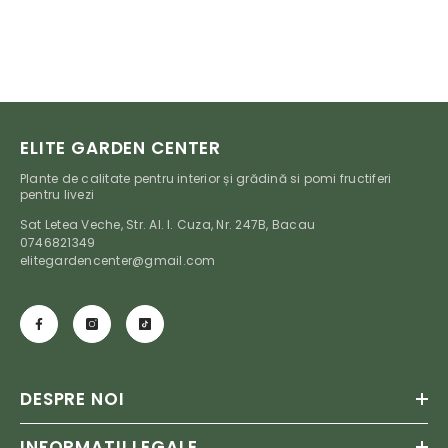
ELITE GARDEN CENTER
Plante de calitate pentru interior și grădină si pomi fructiferi
pentru livezi
Sat Letea Veche, Str. Al. I. Cuza, Nr. 247B, Bacau
0746821349
elitegardencenter@gmail.com
DESPRE NOI
INFORMATII LEGALE