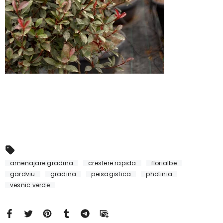
amenajare gradina
crestere rapida
florialbe
gardviu
gradina
peisagistica
photinia
vesnic verde