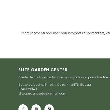
Pentru comenzi mai mari sau informatii suplimentare, v
ELITE GARDEN CENTER
Plante de calitate pentru interior și grădină si pomi fructiferi
Sat Letea Veche, Str. Al. I. Cuza, Nr. 247B, Bacau
0746821349
elitegardencenter@gmail.com