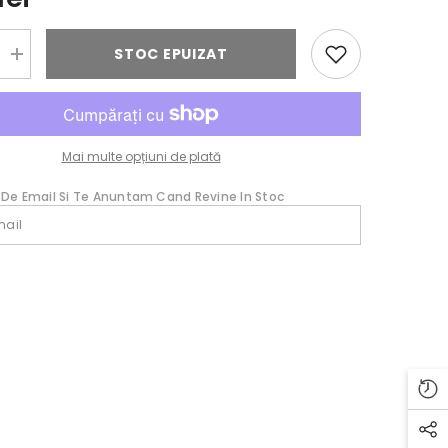
STOC EPUIZAT
Creșteți
cantitatea
pentru
Vita
de
Vie
Purpuriu
Mai multe opțiuni de plată
 De Email Si Te Anuntam Cand Revine In Stoc