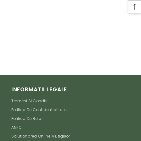
INFORMATII LEGALE
Termeni Si Conditii
Politica De Confidentialitate
Politica De Retur
ANPC
Solutionarea Online A Litigiilor