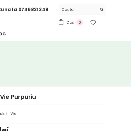
Suna la 0746821349
0
Cos
0
articole
OG
 Vie Purpuriu
ului:
Vie
lei