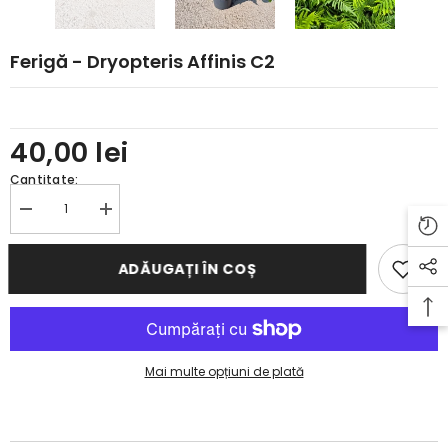
Ferigă - Dryopteris Affinis C2
40,00 lei
Cantitate:
Reduceți
Creșteți
cantitatea
cantitatea
pentru
pentru
Ferigă
Ferigă
ADĂUGAȚI ÎN COȘ
-
-
Dryopteris
Dryopteris
affinis
affinis
C2
C2
Mai multe opțiuni de plată