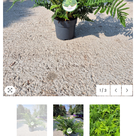
1
/
3