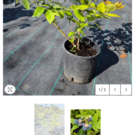
1
/
2