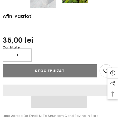
Afin 'Patriot'
35,00 lei
Cantitate:
Reduceți
Creșteți
cantitatea
cantitatea
pentru
pentru
Afin
Afin
STOC EPUIZAT
&#39;Patriot&#39;
&#39;Patriot&#39;
Lasa Adresa De Email Si Te Anuntam Cand Revine In Stoc