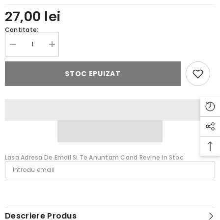
27,00 lei
Cantitate:
Reduceți
Creșteți
cantitatea
cantitatea
pentru
pentru
Cires
Cires
STOC EPUIZAT
Amara
Amara
Galben
Galben
Lasa Adresa De Email Si Te Anuntam Cand Revine In Stoc
Descriere Produs